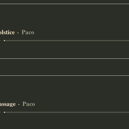
lstice
Paco
assage
Paco